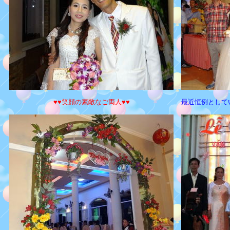
♥♥笑顔の素敵なご両人♥♥
最近恒例として