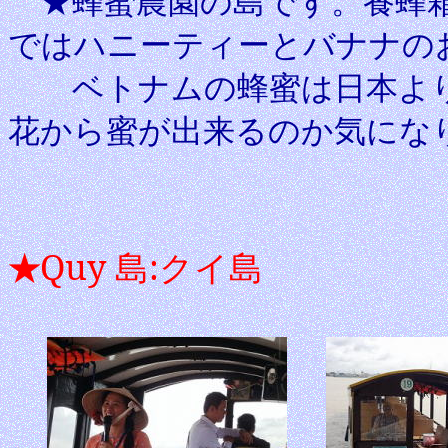
★蜂蜜農園の島です。養蜂箱
ではハニーティーとバナナの
ベトナムの蜂蜜は日本より
花から蜜が出来るのか気にな
Quy
島
:
クイ島
★