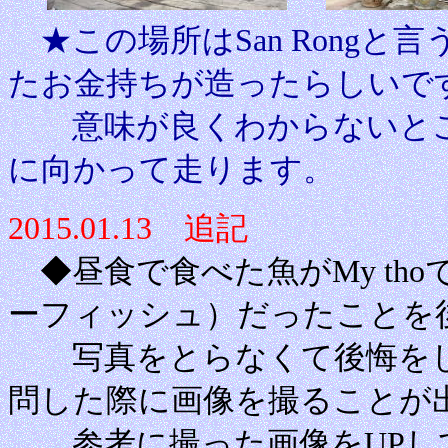
★この場所はSan Rong
たお金持ちが造ったらしいで
意味が良くわからないとこ
に向かって走ります。
2015.01.13 追記
◆昼食で食べた魚がMy th
ーフィッシュ）だったことを
写真をとらなくて後悔をしてい
問した際に画像を撮ることが
参考に撮った画像をUPし