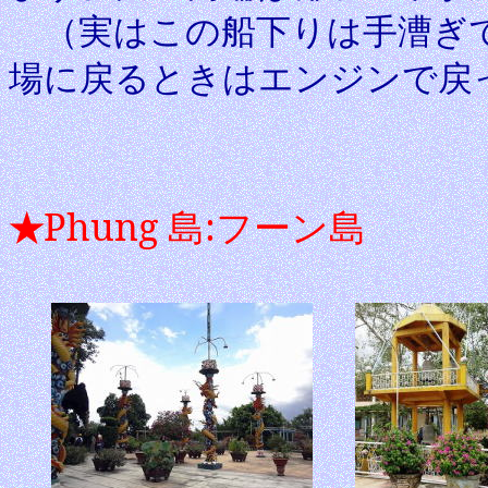
（実はこの船下りは手漕ぎで
場に戻るときはエンジンで戻
Phung
島
:
フーン島
★