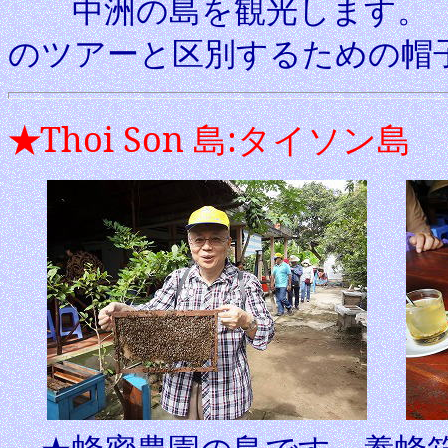
中洲の島を観光します。 
のツアーと区別するための帽
Thoi Son
島
:
タイソン島
★