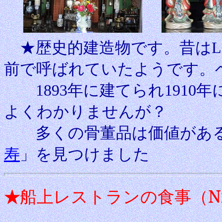
★歴史的建造物です。昔はLong Tu
前で呼ばれていたようです。
1893年に建てられ1910
よくわかりませんが？
多くの骨董品は価値がある
寿
」を見つけました
船上レストランの食事（
N
★