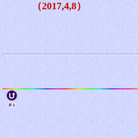
（2017,4,8）